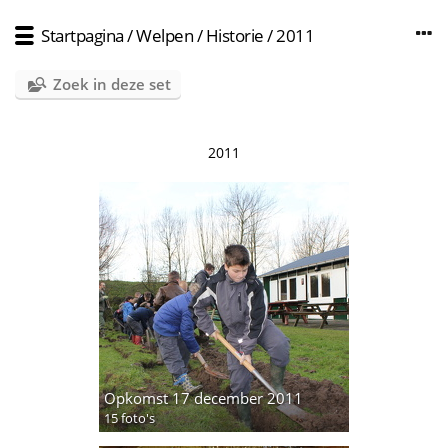
Startpagina
/
Welpen
/
Historie
/
2011
Zoek in deze set
2011
Opkomst 17 december 2011
15 foto's