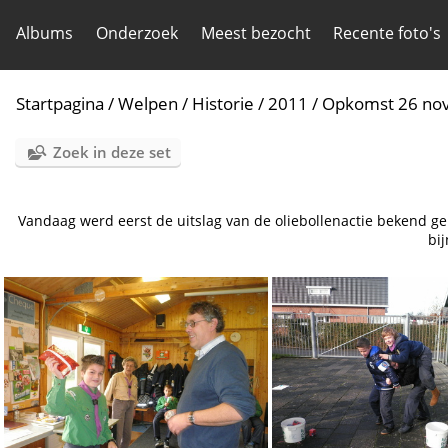
Albums
Onderzoek
Meest bezocht
Recente foto's
Startpagina
/
Welpen
/
Historie
/
2011
/
Opkomst 26 no
Zoek in deze set
Vandaag werd eerst de uitslag van de oliebollenactie bekend ge
bij