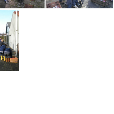
PB260047
PB260044