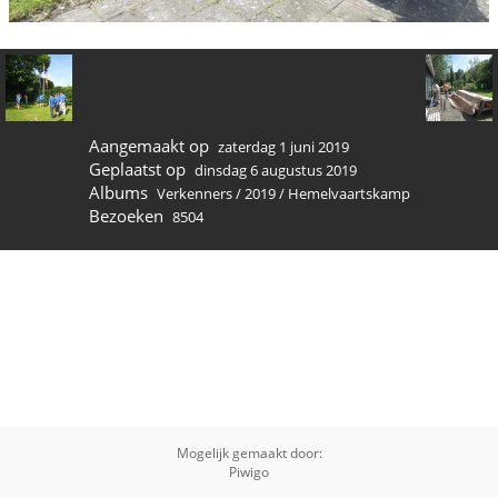
Aangemaakt op
zaterdag 1 juni 2019
Geplaatst op
dinsdag 6 augustus 2019
Albums
Verkenners
/
2019
/
Hemelvaartskamp
Bezoeken
8504
Mogelijk gemaakt door:
Piwigo