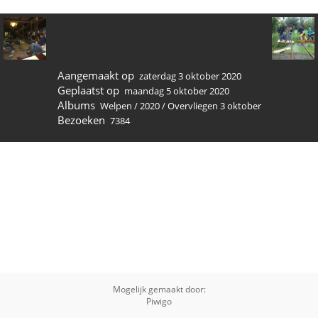
Aangemaakt op
zaterdag 3 oktober 2020
Geplaatst op
maandag 5 oktober 2020
Albums
Welpen
/
2020
/
Overvliegen 3 oktober
Bezoeken
7384
Mogelijk gemaakt door:
Piwigo