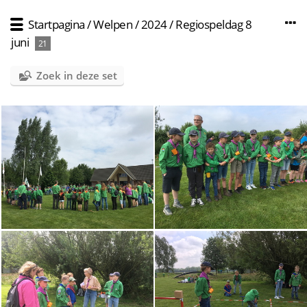
Startpagina
/
Welpen
/
2024
/
Regiospeldag 8
juni
21
Zoek in deze set